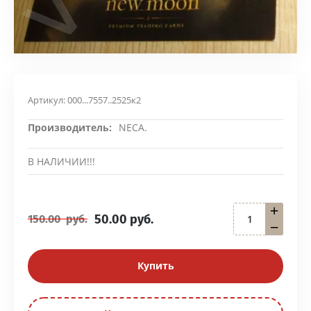
Артикул:
000...7557..2525к2
Производитель:
NECA.
В НАЛИЧИИ!!!
+
50.00
руб.
150.00
руб.
−
Купить